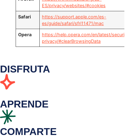
ES/privacy/websites/#cookies
Safari
https://support.apple.com/es-
es/guide/safari/sfri11471/mac
Opera
https://help.opera.com/en/latest/security-and
privacy/#clearBrowsingData
DISFRUTA
APRENDE
COMPARTE