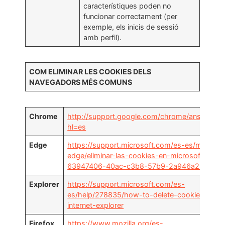
característiques poden no
funcionar correctament (per
exemple, els inicis de sessió
amb perfil).
COM ELIMINAR LES COOKIES DELS
NAVEGADORS MÉS COMUNS
Chrome
http://support.google.com/chrome/answer/9
hl=es
Edge
https://support.microsoft.com/es-es/microsof
edge/eliminar-las-cookies-en-microsoft-edge
63947406-40ac-c3b8-57b9-2a946a29ae09
Explorer
https://support.microsoft.com/es-
es/help/278835/how-to-delete-cookie-files-i
internet-explorer
Firefox
https://www.mozilla.org/es-