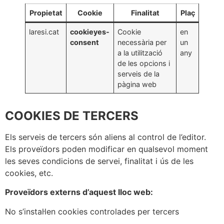
Propietat
Cookie
Finalitat
Plaç
laresi.cat
cookieyes-
Cookie
en
consent
necessària per
un
a la utilització
any
de les opcions i
serveis de la
pàgina web
COOKIES DE TERCERS
Els serveis de tercers són aliens al control de l’editor.
Els proveïdors poden modificar en qualsevol moment
les seves condicions de servei, finalitat i ús de les
cookies, etc.
Proveïdors externs d’aquest lloc web:
No s’instal·len cookies controlades per tercers