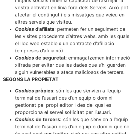
mitjans socials tenen la capacitat de rastrejar la
vostra activitat en línia fora dels Serveis. Això pot
afectar el contingut i els missatges que veieu en
altres serveis que visiteu.
Cookies
d’afiliats
: permeten fer un seguiment de
les visites procedents d’altres webs, amb les quals
el lloc web estableix un contracte d’afiliació
(empreses d’afiliació).
Cookies
de seguretat
: emmagatzemen informació
xifrada per evitar que les dades que s’hi guarden
siguin vulnerables a atacs maliciosos de tercers.
SEGONS LA PROPIETAT
Cookies
pròpies
: són les que s’envien a l’equip
terminal de l’usuari des d’un equip o domini
gestionat pel propi editor i des del qual es
proporciona el servei sol·licitat per l’usuari.
Cookies
de tercers:
són les que s’envien a l’equip
terminal de l’usuari des d’un equip o domini que no
és gestionat per l’editor, sinó per una altra entitat